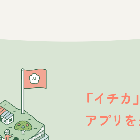
イチカ
「
アプリを