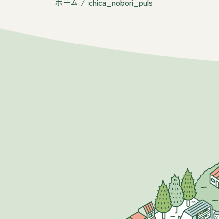
ホーム
/
ichica_nobori_puls