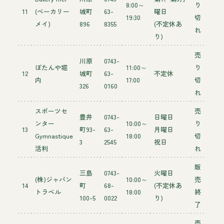
8:00～
り
11
(ベーカリー
城町
63-
曜日
19:30
切
メイ)
896
8355
(不定休あ
れ
り)
売
川原
0743-
ぼたんや堀
11:00～
り
12
城町
63-
不定休
内
17:00
切
326
0160
れ
スポーツセ
売
豊井
0743-
日曜日
ンター
10:00～
り
13
町93-
63-
月曜日
Gymnastique
18:00
切
3
2545
祝日
活利
れ
販
三島
0743-
火曜日
(株)ジャパン
10:00～
売
14
町
68-
(不定休あ
トラベル
18:00
終
100-5
0022
り)
了
売