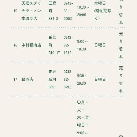
天理スタミ
三島
0743-
水曜日
10:30～
り
15
ナラーメン
町
63-
(繁忙期除
20:00
切
本通り店
581-3
0003
く）
れ
売
田部
0743-
9:00～
り
16
中村精肉店
町
62-
日曜日
18:30
切
510-17
1612
れ
売
田井
0743-
9:30～
り
17
登酒店
庄町
62-
日曜日
20:30
切
555
0218
れ
〇月・
火・
木・金
曜日：
9:00～
売