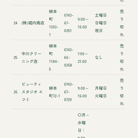
柳本
売
0743-
土曜日
町
9:00～
り
24
(株)堀内商店
67-
日曜日
1303-
16:00
切
0251
祝日
1
れ
柳本
売
0743-
中川クリー
町
7:00～
り
25
66-
なし
ニング店
1184-
21:00
切
0358
5
れ
売
ビューティ
0743-
柳本
9:00～
月曜日
り
26
スタジオ エ
67-
町72-1
16:00
火曜日
切
フミ
0729
れ
〇月～
水曜
日：
9:00～