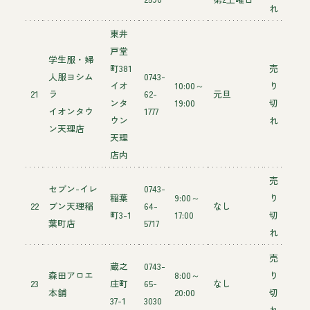
れ
東井
戸堂
学生服・婦
町381
売
人服ヨシム
0743-
イオ
10:00～
り
21
ラ
62-
元旦
ンタ
19:00
切
イオンタウ
1777
ウン
れ
ン天理店
天理
店内
売
セブン-イレ
0743-
稲葉
9:00～
り
22
ブン天理稲
64-
なし
町3-1
17:00
切
葉町店
5717
れ
売
蔵之
0743-
森田アロエ
8:00～
り
23
庄町
65-
なし
本舗
20:00
切
37-1
3030
れ