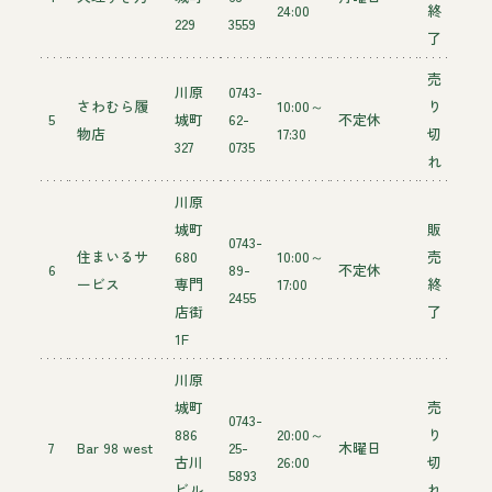
24:00
終
229
3559
了
売
川原
0743-
さわむら履
10:00～
り
5
城町
62-
不定休
物店
17:30
切
327
0735
れ
川原
城町
販
0743-
住まいるサ
680
10:00～
売
6
89-
不定休
ービス
専門
17:00
終
2455
店街
了
1F
川原
城町
売
0743-
886
20:00～
り
7
Bar 98 west
25-
木曜日
古川
26:00
切
5893
ビル
れ