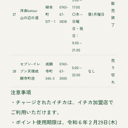
販
柳本
0743-
17:00
洋食katsui
売
27
町
67-
〇木～
第1月曜日
山の辺の道
終
577‐1
3838
日曜
了
日・祝
日：
9:00～
21:00
売
セブン-イレ
成願
0743-
5:00～
り
28
ブン天理成
寺町
67-
なし
23:00
切
願寺町店
346-3
3005
れ
注意事項
・チャージされたイチカは、イチカ加盟店で
ご利用いただけます。
・ポイント使用期限は、令和６年２月29日(木)