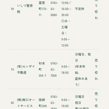
富堂
0743-
12:00／
いしづ整骨
り
18
町173-
63-
16:00～
不定休
院
切
11
5580
20:00
れ
〇水・
土曜
日：
9:00～
12:00
日曜日、祝
日
売
杉本
0743-
(有)センザイ
9:00～
(年末年
り
19
町
63-
不動産
18:00
始、
切
354-1
7268
盆休みあ
れ
り）
売
0743-
日曜日
(株)南口オー
指柳
9:00～
り
20
63-
祝日
トサービス
町248
19:00
切
2590
第2土曜日