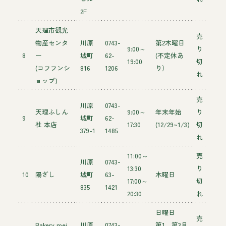
2F
天理市観光
売
物産センタ
川原
0743-
第2木曜日
9:00～
り
8
ー
城町
62-
(不定休あ
19:00
切
(コフフンシ
816
1206
り）
れ
ョップ)
売
川原
0743-
天理ふしん
9:00～
年末年始
り
9
城町
62-
社 本店
17:30
(12/29~1/3)
切
379-1
1485
れ
11:00～
売
川原
0743-
13:30
り
10
陽ざし
城町
63-
木曜日
17:00～
切
835
1421
20:30
れ
日曜日
売
Bakery mei
川原
0743-
第1、第3月