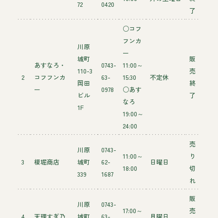
72
0420
了
○コフ
フンカ
川原
ー
城町
販
あすなろ・
0743-
11:00～
110-3
売
2
コフフンカ
63-
15:30
不定休
岡田
終
ー
0978
○あす
ビル
了
なろ
1F
19:00～
24:00
売
川原
0743-
11:00～
り
3
榎堀商店
城町
62-
日曜日
18:00
切
339
1687
れ
販
川原
0743-
17:00～
売
4
天理すぎ乃
城町
63-
月曜日