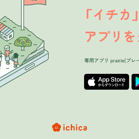
イチカ
「
アプリを
専用アプリ prairie(プレ