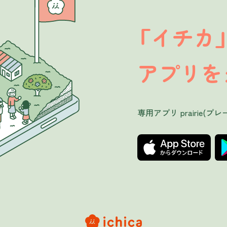
イチカ
「
アプリを
専用アプリ prairie(プレ